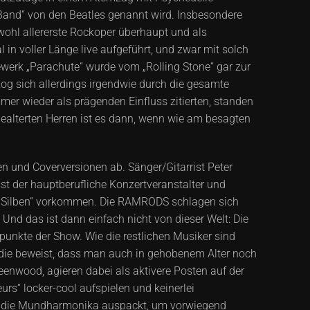
Band“ von den Beatles genannt wird. Insbesondere
wohl allererste Rockoper überhaupt und als
in voller Länge live aufgeführt, und zwar mit solch
ewerk „Parachute“ wurde vom „Rolling Stone“ gar zur
zog sich allerdings irgendwie durch die gesamte
er wieder als prägenden Einfluss zitierten, standen
ealterten Herren ist es dann, wenn wie am besagten
 und Coverversionen ab. Sänger/Gitarrist Peter
st der hauptberufliche Konzertveranstalter und
le Silben“ vorkommen. Die RAMRODS schlagen sich
nd das ist dann einfach nicht von dieser Welt: Die
punkte der Show. Wie die restlichen Musiker sind
 die beweist, dass man auch in gehobenem Alter noch
eenwood, agieren dabei als aktivere Posten auf der
rs“ locker-cool aufspielen und keinerlei
al die Mundharmonika auspackt, um vorwiegend