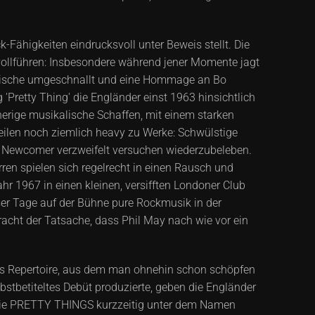
k-Fähigkeiten eindrucksvoll unter Beweis stellt. Die
vollführen: Insbesondere während jener Momente jagt
trische umgeschnallt und eine Hommage an Bo
Pretty Thing' die Engländer einst 1963 hinsichtlich
herige musikalische Schaffen, mit einem starken
ilen noch ziemlich heavy zu Werke: Schwülstige
le Newcomer verzweifelt versuchen wiederzubeleben.
ren spielen sich regelrecht in einen Rausch und
hr 1967 in einen kleinen, versifften Londoner Club
er Tage auf der Bühne pure Rockmusik in der
tracht der Tatsache, dass Phil May nach wie vor ein
as Repertoire, aus dem man ohnehin schon schöpfen
bstbetiteltes Debüt produzierte, geben die Engländer
 die PRETTY THINGS kurzzeitig unter dem Namen