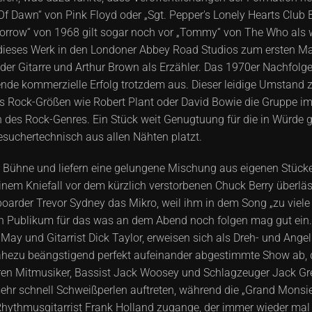
f Dawn“ von Pink Floyd oder „Sgt. Pepper's Lonely Hearts Club 
 Sorrow“ von 1968 gilt sogar noch vor „Tommy“ von The Who als 
dieses Werk in den Londoner Abbey Road Studios zum ersten Mal 
 der Gitarre und Arthur Brown als Erzähler. Das 1970er Nachfolg
gende kommerzielle Erfolg trotzdem aus. Dieser leidige Umstand 
s Rock-Größen wie Robert Plant oder David Bowie die Gruppe imm
 des Rock-Genres. Ein Stück weit Genugtuung für die in Würde g
suchertechnisch aus allen Nähten platzt.
Bühne und liefern eine gelungene Mischung aus eigenen Stücken
inem Kniefall vor dem kürzlich verstorbenen Chuck Berry überläs
boarder Trevor Sydney das Mikro, weil ihm in dem Song „zu vie
 Publikum für das was an dem Abend noch folgen mag gut ein. U
ay und Gitarrist Dick Taylor, erweisen sich als Dreh- und Angel
 nahezu beängstigend perfekt aufeinander abgestimmte Show ab,
ngeren Mitmusiker, Bassist Jack Woosey und Schlagzeuger Jack Gr
sehr schnell Schweißperlen auftreten, während die „Grand Monsieu
Rhythmusgitarrist Frank Holland zugange, der immer wieder m