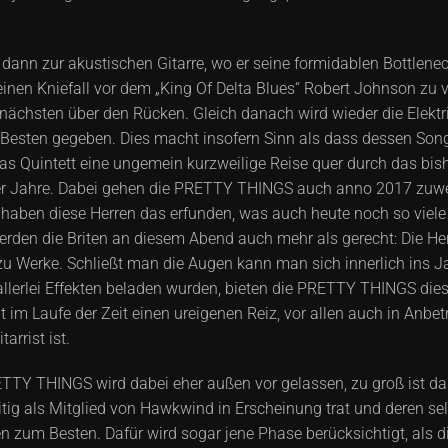
ke dann zur akustischen Gitarre, wo er seine formidablen Bottlenec
en Kniefall vor dem „King Of Delta Blues“ Robert Johnson zu 
ächsten über den Rücken. Gleich danach wird wieder die Elek
Besten gegeben. Dies macht insofern Sinn als dass dessen Song '
as Quintett eine ungemein kurzweilige Reise quer durch das bis
0er Jahre. Dabei gehen die PRETTY THINGS auch anno 2017 zuwe
ch haben diese Herren das erfunden, was auch heute noch so vie
rden die Briten an diesem Abend auch mehr als gerecht: Die Her
zu Werke. Schließt man die Augen kann man sich innerlich ins Ja
lerlei Effekten beladen wurden, bieten die PRETTY THINGS dies
t im Laufe der Zeit einen ureigenen Reiz, vor allen auch in Anbe
arrist ist.
ETTY THINGS wird dabei eher außen vor gelassen, zu groß ist d
tig als Mitglied von Hawkwind in Erscheinung trat und deren sel
 zum Besten. Dafür wird sogar jene Phase berücksichtigt, als