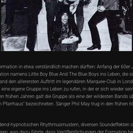
ormation in etwa verständlich machen dürften: Anfang der 60er J
tion namens Little Boy Blue And The Blue Boys ins Leben, die s
and den allerersten Auftritt im legendären Marquee-Club in Lond
e eigene Gruppe ins Leben zu rufen, in der er sich wieder seine
rühen Jahren galt die Gruppe als eine der wildesten Bands üb
im Pfarrhaus“ bezeichneten. Sänger Phil May trug in den frühen 60
dend-hypnotischen Rhythmusmustern, diversen Soundeffekten o
ieren, was dazu führte, dass Veröffentlichungen der Formation 