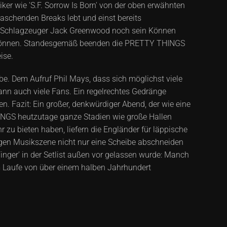
ker wie 'S.F. Sorrow Is Born' von der oben erwähnten
raschenden Breaks lebt und einst bereits
ch Schlagzeuger Jack Greenwood noch sein Können
it gönnen. Standesgemäß beenden die PRETTY THINGS
ise.
e. Dem Aufruf Phil Mays, dass sich möglichst viele
ann auch viele Fans. Ein regelrechtes Gedränge
. Fazit: Ein großer, denkwürdiger Abend, der wie eine
INGS heutzutage ganze Stadien wie große Hallen
 zu bieten haben, liefern die Engländer für läppische
tigen Musikszene nicht nur eine Scheibe abschneiden
inger' in der Setlist außen vor gelassen wurde: Manch
 im Laufe von über einem halben Jahrhundert