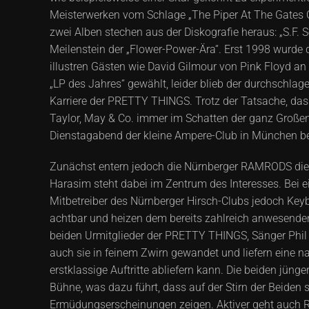
Meisterwerken vom Schlage „The Piper At The Gates O
zwei Alben stechen aus der Diskografie heraus: „S.F.
Meilenstein der „Flower-Power-Ära“. Erst 1998 wurde 
illustren Gästen wie David Gilmour von Pink Floyd an
„LP des Jahres“ gewählt, leider blieb der durchschla
Karriere der PRETTY THINGS. Trotz der Tatsache, das
Taylor, May & Co. immer im Schatten der ganz Großen
Dienstagabend der kleine Ampere-Club in München be
Zunächst entern jedoch die Nürnberger RAMRODS die 
Harasim steht dabei im Zentrum des Interesses. Bei e
Mitbetreiber des Nürnberger Hirsch-Clubs jedoch Key
achtbar und heizen dem bereits zahlreich anwesenden
beiden Urmitglieder der PRETTY THINGS, Sänger Phil M
auch sie in feinem Zwirn gewandet und liefern eine
erstklassige Auftritte abliefern kann. Die beiden jü
Bühne, was dazu führt, dass auf der Stirn der Beiden 
Ermüdungserscheinungen zeigen. Aktiver geht auch 