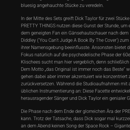
bluesig angehauchte Stücke zu veredeln.
In der Mitte des Sets greift Dick Taylor für zwei Stüc
PRETTY THINGS nutzen diese Gunst der Stunde, um ein
dem geneigten Fan ein Gänsehautschauer nach dem n
Diddley ('You Can't Judge A Book By The Cover') zum 
ihrer Namensgebung beeinflusste. Ansonsten bietet d
Fokus natürlich auf die psychedelische Phase der 6
Klischees sucht man hier vergeblich, denn schließli
Dem Motto „das Original ist immer noch das Beste“ we
gehen dabei aber immer akzentuiert wie konzentriert 
zurückversetzen. Während die Studioaufnahmen mit al
üblichen Instrumentierung an: Diese Facette entwickel
herausragender Sänger und Dick Taylor ein genialer Git
Die Phase nach dem Ende der glorreichen Ära der PR
kann. Trotz der Tatsache, dass Dick sogar mal kurzzei
an dem Abend keinen Song der Space Rock – Giganten