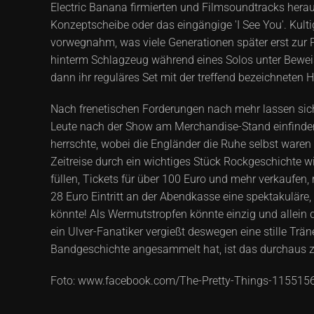
Electric Banana firmierten und Filmsoundtracks herau
Konzeptscheibe oder das eingängige 'I See You'. Kulti
vorwegnahm, was viele Generationen später erst zur
hinterm Schlagzeug während eines Solos unter Bewe
dann ihr reguläres Set mit der treffend bezeichneten Hy
Nach frenetischen Forderungen nach mehr lassen sich
Leute nach der Show am Merchandise-Stand einfinden s
herrschte, wobei die Engländer die Ruhe selbst waren
Zeitreise durch ein wichtiges Stück Rockgeschichte
füllen, Tickets für über 100 Euro und mehr verkaufen,
28 Euro Eintritt an der Abendkasse eine spektakuläre
könnte! Als Wermutstropfen könnte einzig und allein d
ein Ulver-Fanatiker vergießt deswegen eine stille Trä
Bandgeschichte angesammelt hat, ist das durchaus 
Foto: www.facebook.com/The-Pretty-Things-115515