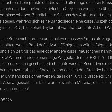
sbrachten. Höhepunkte der Show sind allerdings die alten Klassi
g auch das durchgeknallte 'Defecting Grey', das von seinen über
 Prämisse erhoben. Ziemlich zum Schluss des Auftritts darf au
is stellen, während sich seine Bandkollegen eine kurze Ausze
mne 'L.S.D.', hier soliert Taylor auf wahrhaft brillante Art und We
 die Briten nicht lumpen und zocken noch zwei Songs als Zugab
ollten, wo die Band definitiv ALLES signieren würde, folgten d
 und sich Zeit für das eine oder andere kurze Pläuschchen nahmen
 wirkte! Während andere ehemalige Weggefährten der PRETTY TH
 rein musikalisch gesehen jedoch nichts wirklich Besonderes mehr
, herrlich sympathische Show ab, von der sich das Gros der heu
er Umstand bezeichnet werden, dass der Kult-Hit 'Bracelets Of F
ne. Aber angesichts der Dichte an relevantem Material, die sich
zu verschmerzen!
605226