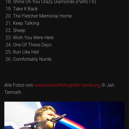
Shine On You Crazy Diamonds (Parts I-V)
Take It Back
The Fletcher Memorial Home
Keep Talking
Sheep
Wish You Were Here
One Of These Days
Run Like Hell
Comfortably Numb
Alle Fotos von
www.konzertfotografie.hamburg
, © Jan
Termath