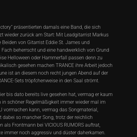
ictory“ präsentierten damals eine Band, die sich
t wieder zurück am Start: Mit Leadgitarrist Markus
e Beiden von Gitarrist Eddie St. James und
ein Fach beherrscht und eine handwerklich von Grund
weise Helloween oder Hammerfall passen denn zu
sikalisch gesehen machen TRANCE ihre Arbeit jedoch
une ist an diesem noch recht jungen Abend auf der
RANCE-Sets tröpfchenweise in den Saal strömt.
ier bis dato bereits live gesehen hat, vermag er kaum
ch in schöner Regelmäßigkeit immer wieder mal im
 U vormachen kann, vermag das Songmaterial,
t dabei so mancher Song, trotz der reichlich
hren als Frontmann bei VICIOUS RUMORS auftrat,
sätze immer noch aggressiv und düster daherkamen.