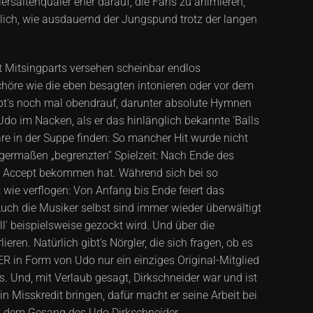
rsaitenquäler eher darauf, die Fans zu animieren,
lich, wie ausdauernd der Jungspund trotz der langen
 Mitsingparts versehen scheinbar endlos
höre wie die eben besagten intonieren oder vor dem
gibt's noch mal obendrauf, darunter absolute Hymnen
t Udo im Nacken, als er das hinlänglich bekannte 'Balls
re in der Suppe finden: So mancher Hit wurde nicht
nigermaßen „begrenzten“ Spielzeit: Nach Ende des
n Accept bekommen hat. Während sich bei so
wie verflogen: Von Anfang bis Ende feiert das
 Auch die Musiker selbst sind immer wieder überwältigt
' beispielsweise gezockt wird. Und über die
n. Natürlich gibt's Nörgler, die sich fragen, ob es
ER in Form von Udo nur ein einziges Original-Mitglied
s. Und, mit Verlaub gesagt, Dirkschneider war und ist
 Misskredit bringen, dafür macht er seine Arbeit bei
it dem Gesang des Udo Dirkschneider.