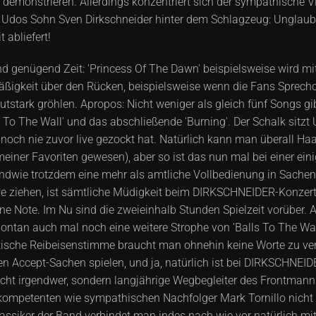
emonstrieren. Allerdings konzentriert sich der sympathische Vie
t Udos Sohn Sven Dirkschneider hinter dem Schlagzeug: Unglaub
 abliefert!
genügend Zeit: 'Princess Of The Dawn' beispielsweise wird mit
ßigkeit über den Rücken, beispielsweise wenn die Fans Sprechc
autstark gröhlen. Apropos: Nicht weniger als gleich fünf Songs 
alls To The Wall' und das abschließende 'Burning'. Der Schalk sitz
noch nie zuvor live gezockt hat. Natürlich kann man überall Haa
 meiner Favoriten gewesen), aber so ist das nun mal bei einer ei
ndwie trotzdem eine mehr als amtliche Vollbedienung in Sache
ge ziehen, ist sämtliche Müdigkeit beim DIRKSCHNEIDER-Konzert 
lne Note. Im Nu sind die zweieinhalb Stunden Spielzeit vorüber.
ontan auch mal noch eine weitere Strophe von 'Balls To The Wall
sche Reibeisenstimme braucht man ohnehin keine Worte zu verliere
ten Accept-Sachen spielen, und ja, natürlich ist bei DIRKSCHNEID
nicht irgendwer, sondern langjährige Wegbegleiter des Frontmann
ompetenten wie sympathischen Nachfolger Mark Tornillo nicht in
lassiker der Band verbindet man indes nach wie vor natürlich m