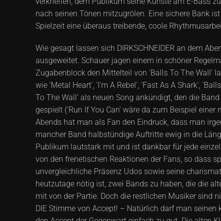
verkneifen, dem Publikum seine Künste am E-Bass zu d
nach seinen Tönen mitzugrölen. Eine sichere Bank is
Spielzeit eine überaus treibende, coole Rhythmusarbeit
Wie gesagt lassen sich DIRKSCHNEIDER an dem Abend 
ausgeweitet. Schauer jagen einem in schöner Regelmä
Zugabenblock den Mittelteil von 'Balls To The Wall' l
wie 'Metal Heart', 'I'm A Rebel', 'Fast As A Shark', 'B
To The Wall' als neuen Song ankündigt, den die Band 
gespielt ('Run If You Can' wäre da zum Beispiel einer
Abends hat man als Fan den Eindruck, dass man irge
mancher Band halbstündige Auftritte ewig in die Län
Publikum lautstark mit und ist dankbar für jede einze
von den frenetischen Reaktionen der Fans, so dass sp
unvergleichliche Präsenz Udos sowie seine charismati
heutzutage nötig ist, zwei Bands zu haben, die die al
mit von der Partie. Doch die restlichen Musiker sind 
DIE Stimme von Accept! – Natürlich darf man seinen k
den Accept der Gegenwart einfach zu gut. Die alten K