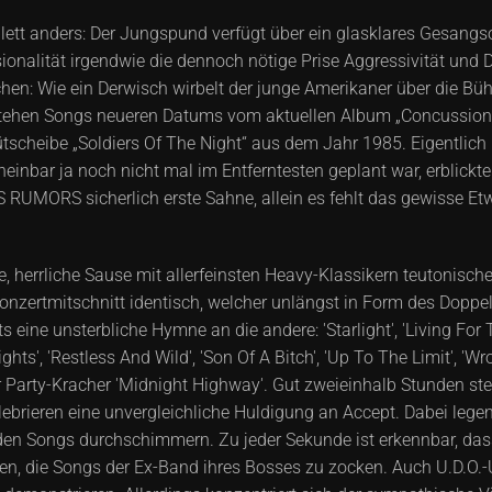
ett anders: Der Jungspund verfügt über ein glasklares Gesang
ssionalität irgendwie die dennoch nötige Prise Aggressivität un
hen: Wie ein Derwisch wirbelt der junge Amerikaner über die Büh
stehen Songs neueren Datums vom aktuellen Album „Concussion Pro
bütscheibe „Soldiers Of The Night“ aus dem Jahr 1985. Eigentli
bar ja noch nicht mal im Entferntesten geplant war, erblickte e
OUS RUMORS sicherlich erste Sahne, allein es fehlt das gewisse
, herrliche Sause mit allerfeinsten Heavy-Klassikern teutonis
 Konzertmitschnitt identisch, welcher unlängst in Form des Dopp
ts eine unsterbliche Hymne an die andere: 'Starlight', 'Living For 
ghts', 'Restless And Wild', 'Son Of A Bitch', 'Up To The Limit', 'Wr
der Party-Kracher 'Midnight Highway'. Gut zweieinhalb Stunden 
brieren eine unvergleichliche Huldigung an Accept. Dabei legen
den Songs durchschimmern. Zu jeder Sekunde ist erkennbar, das
n, die Songs der Ex-Band ihres Bosses zu zocken. Auch U.D.O.-U