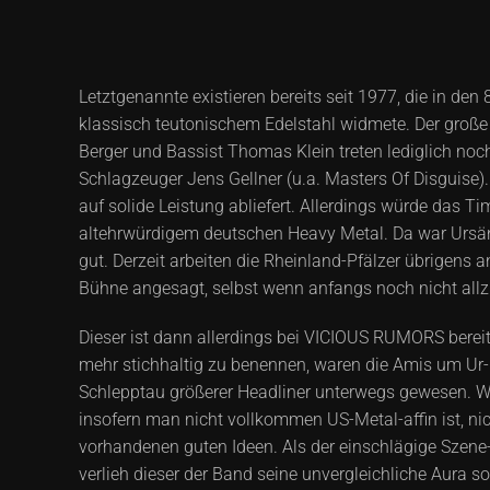
Letztgenannte existieren bereits seit 1977, die in den
klassisch teutonischem Edelstahl widmete. Der große 
Berger und Bassist Thomas Klein treten lediglich noch
Schlagzeuger Jens Gellner (u.a. Masters Of Disguise).
auf solide Leistung abliefert. Allerdings würde das
altehrwürdigem deutschen Heavy Metal. Da war Ursän
gut. Derzeit arbeiten die Rheinland-Pfälzer übrigens
Bühne angesagt, selbst wenn anfangs noch nicht allzu
Dieser ist dann allerdings bei VICIOUS RUMORS bereits
mehr stichhaltig zu benennen, waren die Amis um Ur-
Schlepptau größerer Headliner unterwegs gewesen. W
insofern man nicht vollkommen US-Metal-affin ist, nic
vorhandenen guten Ideen. Als der einschlägige Szene
verlieh dieser der Band seine unvergleichliche Aura 