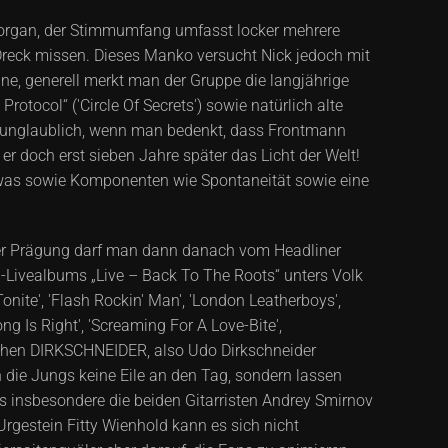
sorgan, der Stimmumfang umfasst locker mehrere
d Dreck missen. Dieses Manko versucht Nick jedoch mit
ne, generell merkt man der Gruppe die langjährige
tocol“ ('Circle Of Secrets') sowie natürlich alte
ch unglaublich, wenn man bedenkt, dass Frontmann
r doch erst sieben Jahre später das Licht der Welt!
 Etwas sowie Komponenten wie Spontaneität sowie eine
cher Prägung darf man dann danach vom Headliner
el-Livealbums „Live – Back To The Roots“ unters Volk
Tonite', 'Flash Rockin' Man', 'London Leatherboys',
ong Is Right', 'Screaming For A Love-Bite',
stehen DIRKSCHNEIDER, also Udo Dirkschneider
 die Jungs keine Eile an den Tag, sondern lassen
s insbesondere die beiden Gitarristen Andrey Smirnov
rgestein Fitty Wienhold kann es sich nicht