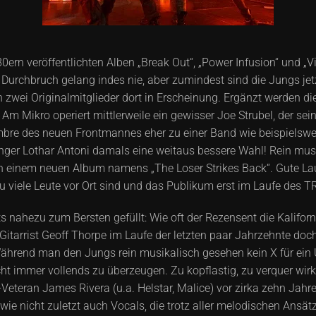
 80ern veröffentlichten Alben „Break Out“, „Power Infusion“ und „V
Durchbruch gelang indes nie, aber zumindest sind die Jungs jetz
 zwei Originalmitglieder dort in Erscheinung. Ergänzt werden di
 Am Mikro operiert mittlerweile ein gewisser Joe Strubel, der s
 Timbre des neuen Frontmannes eher zu einer Band wie beispiels
ger Lothar Antoni damals eine weitaus bessere Wahl! Rein mu
 an einem neuen Album namens „The Loser Strikes Back“. Gute La
 viele Leute vor Ort sind und das Publikum erst im Laufe des T
 nahezu zum Bersten gefüllt: Wie oft der Rezensent die Kaliforn
Gitarrist Geoff Thorpe im Laufe der letzten paar Jahrzehnte do
ährend man den Jungs rein musikalisch gesehen kein X für ein
ht immer vollends zu überzeugen. Zu kopflastig, zu verquer wirk
-Veteran James Rivera (u.a. Helstar, Malice) vor zirka zehn Ja
sowie nicht zuletzt auch Vocals, die trotz aller melodischen An