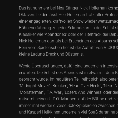
Das ist nunmehr bei Neu-Sänger Nick Holleman kompl
Oktaven. Leider lässt Herr Holleman trotz aller Profe
einer engagierten, kraftvollen Show wieder wettzumac
Bühnenerfahrung zu jeder Sekunde an. In der Setlist 
Klassiker wie 'Abandoned' oder der Titeltrack der De
Nick Holleman damals bei Erscheinen des Albums schein
Rein vom Spielerischen her ist der Auftritt von VICI
kleine Ladung Dreck und Düsternis.
Wenig Überraschungen, dafür eine ungemein intensive
erwarten: Die Setlist des Abends ist in etwa mit dem
gebracht wurde. Im regulären Teil reiht sich also berei
'Midnight Mover', 'Breaker', 'Head Over Heels', 'Neon Ni
'Monsterman', 'T.V. War', 'Losers And Winners' oder 
mitsamt seinen U.D.O.-Mannen, auf der Bühne und zele
immer mal wieder diverse Solo-Spielereien zwischen 
und Kasperi Heikkinen ungemein viel Spaß daran habe