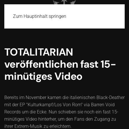
Zum Hauptinhalt springen
TOTALITARIAN
veröffentlichen fast 15-
minütiges Video
Bereits im November kamen die italienischen Black-Deather
mit der EP "Kulturkampf/Los Von Rom" via Barren Void
Records um die Ecke. Nun schieben sie noch ein fast 15-
minütiges Video hinterher, um den Fans den Zugang zu
ihrer Extrem-Musik zu erleichtern.