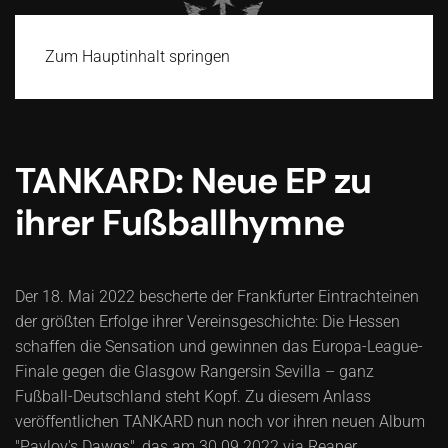
Zum Hauptinhalt springen
TANKARD: Neue EP zu
ihrer Fußballhymne
Der 18. Mai 2022 bescherte der Frankfurter Eintrachteinen
der größten Erfolge ihrer Vereinsgeschichte: Die Hessen
schaffen die Sensation und gewinnen das Europa-League-
Finale gegen die Glasgow Rangersin Sevilla – ganz
Fußball-Deutschland steht Kopf. Zu diesem Anlass
veröffentlichen TANKARD nun noch vor ihren neuen Album
"Pavlov's Dawgs", das am 30.09.2022 via Reaper