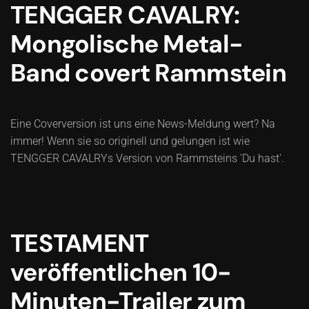
TENGGER CAVALRY:
Mongolische Metal-
Band covert Rammstein
Eine Coverversion ist uns eine News-Meldung wert? Na
immer! Wenn sie so originell und gelungen ist wie
TENGGER CAVALRYs Version von Rammsteins 'Du hast'.
TESTAMENT
veröffentlichen 10-
Minuten-Trailer zum