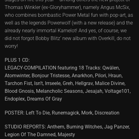
Thomas Winkler (ex-Gloryhammer), namely Angus McSix,
who combines bombastic Power Metal fun with pop-art, as
well as the legends Powerwolf (with a new release) and the
already nearly immortal Kamelot! And yes, of course, we
did not forgot Bobby Blitz’ new album with Overkill, do not
worry!
PLUS 1 CD:
LEGACY-COMPILATION featuring 18 Tracks: Qwälen,
Atomwinter, Bonjour Tristesse, Anarkhon, Pilori, Hraun,
Tarchon Fist, Isn’t, Irrseele, Greh, Hellgrav, Malice Divine,
Blood Gnosis, Melancholic Seasons, Jesajah, Voltage101,
Endoplex, Dreams Of Gray
POSTER: Left To Die, Runemagick, Mork, Discreation
STUDIO REPORTS: Anthem, Burning Witches, Jag Panzer,
Legion Of The Damned, Majesty