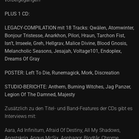
PLUS 1 CD:
LEGACY-COMPILATION mit 18 Tracks: Qwälen, Atomwinter,
Bonjour Tristesse, Anarkhon, Pilori, Hraun, Tarchon Fist,
Isn’t, Irrseele, Greh, Hellgrav, Malice Divine, Blood Gnosis,
Melancholic Seasons, Jesajah, Voltage101, Endoplex,
Dreams Of Gray
POSTER: Left To Die, Runemagick, Mork, Discreation
STUDIO-BERICHTE: Anthem, Burning Witches, Jag Panzer,
Legion Of The Damned, Majesty
Zusätzlich zu den Titel- und Band-Features der CDs gibt es
Interviews mit:
Aara, Ad Infinitum, Afraid Of Destiny, All My Shadows,
Angstskríg, Angus McSix, Asphagor, Blodtår, Chrome