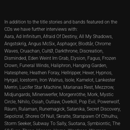
In addition to the title stories and bands featured on the
CDs we have further interviews with:
Aara, Ad Infinitum, Afraid Of Destiny, All My Shadows,
Angstskríg, Angus McSix, Asphagor, Blodtår, Chrome
Waves, Cruachan, CultØ, Darkthrone, Discreation,
Disminded, Eden Weint Im Grab, Elysion, Fagus, Frozen
Crown, Funeral Winds, Haliphron, Hanging Garden,
Hatesphere, Heathen Foray, Hellripper, Hexer, Hypnos,
Hyrgal, Icestorm, Iron Walrus, Isole, Kamelot, Lankester
Merrin, Lucifer Star Machine, Marianas Rest, Mezzrow,
Midjungards, Minenwerfer, Morgenröthe, Mork, Mystic
Circle, Nihilo, Osiah, Outlaw, Overkill, Pop Evil, Powerwolf,
Räum, Rulaman, Runemagick, Satanika, Secret Discovery,
Sepolcral, Shores Of Null, Skratte, Starspawn Of Cthulhu,
Storm Seeker, Subway To Sally, Suotana, Symbiontic, The