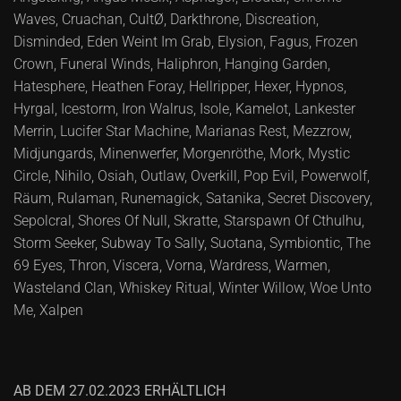
Waves, Cruachan, CultØ, Darkthrone, Discreation,
Disminded, Eden Weint Im Grab, Elysion, Fagus, Frozen
Crown, Funeral Winds, Haliphron, Hanging Garden,
Hatesphere, Heathen Foray, Hellripper, Hexer, Hypnos,
Hyrgal, Icestorm, Iron Walrus, Isole, Kamelot, Lankester
Merrin, Lucifer Star Machine, Marianas Rest, Mezzrow,
Midjungards, Minenwerfer, Morgenröthe, Mork, Mystic
Circle, Nihilo, Osiah, Outlaw, Overkill, Pop Evil, Powerwolf,
Räum, Rulaman, Runemagick, Satanika, Secret Discovery,
Sepolcral, Shores Of Null, Skratte, Starspawn Of Cthulhu,
Storm Seeker, Subway To Sally, Suotana, Symbiontic, The
69 Eyes, Thron, Viscera, Vorna, Wardress, Warmen,
Wasteland Clan, Whiskey Ritual, Winter Willow, Woe Unto
Me, Xalpen
AB DEM 27.02.2023 ERHÄLTLICH