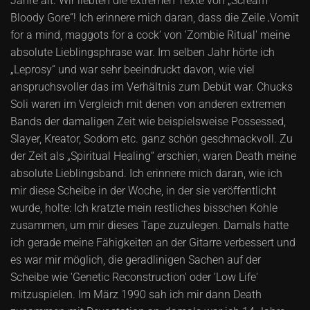
Jahre alt. Wir liebten die extremen Texte von „Scream
Bloody Gore“! Ich erinnere mich daran, dass die Zeile ‚Vomit
for a mind, maggots for a cock‘ von 'Zombie Ritual' meine
absolute Lieblingsphrase war. Im selben Jahr hörte ich
„Leprosy“ und war sehr beeindruckt davon, wie viel
anspruchsvoller das im Verhältnis zum Debüt war. Chucks
Soli waren im Vergleich mit denen von anderen extremen
Bands der damaligen Zeit wie beispielsweise Possessed,
Slayer, Kreator, Sodom etc. ganz schön geschmackvoll. Zu
der Zeit als „Spiritual Healing“ erschien, waren Death meine
absolute Lieblingsband. Ich erinnere mich daran, wie ich
mir diese Scheibe in der Woche, in der sie veröffentlicht
wurde, holte: Ich kratzte mein restliches bisschen Kohle
zusammen, um mir dieses Tape zuzulegen. Damals hatte
ich gerade meine Fähigkeiten an der Gitarre verbessert und
es war mir möglich, die geradlinigen Sachen auf der
Scheibe wie 'Genetic Reconstruction' oder 'Low Life'
mitzuspielen. Im März 1990 sah ich mir dann Death