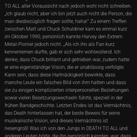
TO ALL aller Voraussicht nach jedoch wohl nicht schreiben.
„Ich glaub nicht, aber ich bin jetzt auch nicht die Person, die
man diesbezüglich fragen sollte, haha!“ Zu einem Treffen
zwischen Matt und Chuck Schuldiner kam es einmal kurz
im Oktober 1990, persönlich kannte Harvey den Extrem
Metal-Pionier jedoch nicht. „Als ich ihn als Fan kurz
kennenlernen durfte, gab er sich sehr wohlwollend. Ich
denke, dass Chuck brillant und getrieben war, zudem hatte
er eine eigenständige Vision, die er unablässig verfolgte.
Kann sein, dass diese Hartnäckigkeit bewirkte, dass
manche Leute ein falsches Bild von ihm hatten und dass
sie zu einigen komplizierten interpersonellen Beziehungen
sowie vielen Besetzungswechseln führte, speziell in der
frühen Bandgeschichte. Letzten Endes ist das Vermächtnis,
das Death hinterlassen hat, der beste Beweis für seine
musikalische Vision, und dieses Vermächtnis ist
riesengroß! Was ich von den Jungs in DEATH TO ALL und
anderen Leuten hörte, die ihn persönlich kannten, war, dass