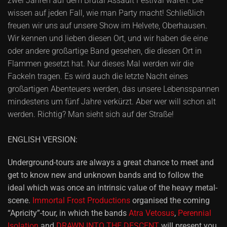
zwei Jahren auf dem Brutal Assault Festival waren. Die
wissen auf jeden Fall, wie man Party macht! Schließlich
freuen wir uns auf unsere Show im Helvete, Oberhausen.
Wir kennen und lieben diesen Ort, und wir haben die eine
oder andere großartige Band gesehen, die diesen Ort in
Flammen gesetzt hat. Nur dieses Mal werden wir die
Fackeln tragen. Es wird auch die letzte Nacht eines
großartigen Abenteuers werden, das unsere Lebensspannen
mindestens um fünf Jahre verkürzt. Aber wer will schon alt
werden. Richtig? Man sieht sich auf der Straße!
ENGLISH VERSION:
Underground-tours are always a great chance to meet and
get to know new and unknown bands and to follow the
ideal which was once an intrinsic value of the heavy metal-
scene.
Immortal Frost Productions
organised the coming
“Apricity”-tour, in which the bands
Atra Vetosus
,
Perennial
Isolation
and
DRAWN INTO THE DESCENT
will present you