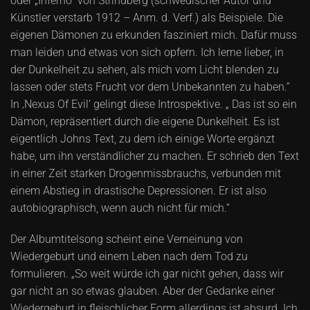
oder „Inferno“ von Strindberg (schwedischer Autor und
Künstler verstarb 1912 – Anm. d. Verf.) als Beispiele. Die
eigenen Dämonen zu erkunden fasziniert mich. Dafür muss
man leiden und etwas von sich opfern. Ich lerne lieber, in
der Dunkelheit zu sehen, als mich vom Licht blenden zu
lassen oder stets Frucht vor dem Unbekannten zu haben.“
In ‚Nexus Of Evil‘ gelingt diese Introspektive. „ Das ist so ein
Dämon, repräsentiert durch die eigene Dunkelheit. Es ist
eigentlich Johns Text, zu dem ich einige Worte ergänzt
habe, um ihn verständlicher zu machen. Er schrieb den Text
in einer Zeit starken Drogenmissbrauchs, verbunden mit
einem Abstieg in drastische Depressionen. Er ist also
autobiographisch, wenn auch nicht für mich.“
Der Albumtitelsong scheint eine Verneinung von
Wiedergeburt und einem Leben nach dem Tod zu
formulieren. „So weit würde ich gar nicht gehen, dass wir
gar nicht an so etwas glauben. Aber der Gedanke einer
Wiedergeburt in fleischlicher Form allerdings ist absurd. Ich