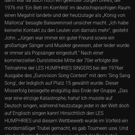
dann war da auch noch ein gewisser Jürgen Drews, der
1976 mit 'Ein Bett im Kornfeld' im deutschsprachigen Raum
einen Megahit landete und der heutzutage als „König von
Mallorca“ besagte Baleareninsel unsicher macht. „Ich habe
keinerlei Kontakt zu den Leuten von damals mehr“, gesteht
John. „Jürgen war immer ein guter Freund sowie ein
großartiger Sänger und Musiker gewesen, aber leider wurde
er immer als Popsänger eingestuft.“ Nach einer
kommerziellen Durststrecke Mitte der 70er erfolgte die
Teilnahme der LES HUMPHRIES SINGERS bei der 1976er
Ausgabe des „Eurovision Song Contest“ mit dem 'Sing Sang
Song', der lediglich auf Platz 15 gewählt wurde. Dieser
Misserfolg besiegelte endgültig das Ende der Gruppe. „Das
war eine einzige Katastrophe, haha! Ich musste auf
Deutsch singen, während heutzutage jeder in der Welt doch
auf Englisch singen kann! Hinsichtlich den LES
HUMPHRIES und diesem Wettbewerb wurde im Vorfeld ein
mordsmäßiger Trubel gemacht, es gab Tourneen usw. Und