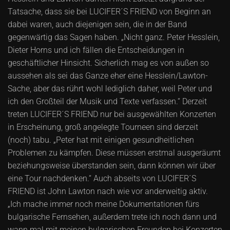
Tatsache, dass sie bei LUCIFER´S FRIEND von Beginn an
dabei waren, auch diejenigen sein, die in der Band
gegenwärtig das Sagen haben. „Nicht ganz. Peter Hesslein,
Dieter Horns und ich fällen die Entscheidungen in
geschäftlicher Hinsicht. Sicherlich mag es von außen so
aussehen als sei das Ganze eher eine Hesslein/Lawton-
Sache, aber das rührt wohl lediglich daher, weil Peter und
ich den Großteil der Musik und Texte verfassen.“ Derzeit
treten LUCIFER´S FRIEND nur bei ausgewählten Konzerten
in Erscheinung, groß angelegte Tourneen sind derzeit
(noch) tabu. „Peter hat mit einigen gesundheitlichen
Problemen zu kämpfen. Diese müssen erstmal ausgeräumt
beziehungsweise überstanden sein, dann können wir über
eine Tour nachdenken.“ Auch abseits von LUCIFER´S
FRIEND ist John Lawton nach wie vor anderweitig aktiv.
„Ich mache immer noch meine Dokumentationen fürs
bulgarische Fernsehen, außerdem trete ich noch dann und
wann mal mit meinen bulgarischen Freunden bei Konzerten