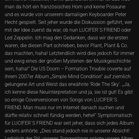
man da hört ein französisches Horn und keine Posaune
und es wurde von unserem damaligen Keyboarder Peter
Hecht gespielt. Seit jeher wurde die Diskussion geführt, wer
mit der Idee zuerst da war, ob nun LUCIFER´S FRIEND oder
Led Zeppelin. Ich mag den Gedanken, dass wir die ersten
waren, die diesen Part schrieben, bevor Plant, Plant & Co.
das machten, haha! Letztendlich wird dies jedoch für immer
und ewig eines der großen Mysterien der Musikgeschichte
sein, haha!“ Die US Doom – Formation Trouble coverte auf
ihrem 2007er Album „Simple Mind Condition“ auf ziemlich
gelungene Art und Weist das erwähnte 'Ride The Sky'. „Ja,
ich kenne diese Neuinterpretation und ja, sie ist gut! Es gibt
so einige Coverversionen von Songs von LUCIFER´S
FRIEND. Man muss nur im Internet danach suchen und
dürfte relativ schnell fündig werden, hehe!“ Symptomatisch
für LUCIFER´S FRIEND war seit jeher, dass sich jedes Album
anders anhörte. „Dies stand jedoch nie in unserer Absicht!
Lediglich der Stil unseres Songwritings prägte unsere Alben