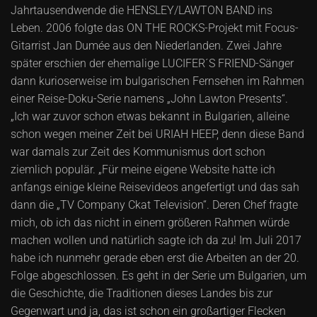
Jahrtausendwende die HENSLEY/LAWTON BAND ins
Leben. 2006 folgte das ON THE ROCKS-Projekt mit Focus-
Gitarrist Jan Dumée aus den Niederlanden. Zwei Jahre
später erschien der ehemalige LUCIFER´S FRIEND-Sänger
dann kurioserweise im bulgarischen Fernsehen im Rahmen
einer Reise-Doku-Serie namens „John Lawton Presents“.
„Ich war zuvor schon etwas bekannt in Bulgarien, alleine
schon wegen meiner Zeit bei URIAH HEEP, denn diese Band
war damals zur Zeit des Kommunismus dort schon
ziemlich populär. „Für meine eigene Website hatte ich
anfangs einige kleine Reisevideos angefertigt und das sah
dann die „TV Company Ckat Television“. Deren Chef fragte
mich, ob ich das nicht in einem größeren Rahmen würde
machen wollen und natürlich sagte ich da zu! Im Juli 2017
habe ich nunmehr gerade eben erst die Arbeiten an der 20.
Folge abgeschlossen. Es geht in der Serie um Bulgarien, um
die Geschichte, die Traditionen dieses Landes bis zur
Gegenwart und ja, das ist schon ein großartiger Flecken