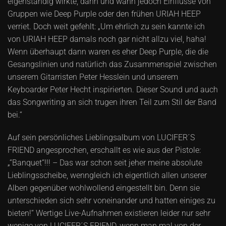
eigenständig wirkte, dann und wann jedoch Einflüsse von
Gruppen wie Deep Purple oder den frühen URIAH HEEP
verriet. Doch weit gefehlt: „Um ehrlich zu sein kannte ich
von URIAH HEEP damals noch gar nicht allzu viel, haha!
Wenn überhaupt dann waren es eher Deep Purple, die die
Gesangslinien und natürlich das Zusammenspiel zwischen
unserem Gitarristen Peter Hesslein und unserem
Keyboarder Peter Hecht inspirierten. Dieser Sound und auch
das Songwriting an sich trugen ihren Teil zum Stil der Band
bei.“
Auf sein persönliches Lieblingsalbum von LUCIFER´S
FRIEND angesprochen, erschallt es wie aus der Pistole:
„“Banquet“!!! – Das war schon seit jeher meine absolute
Lieblingsscheibe, wenngleich ich eigentlich allen unserer
Alben gegenüber wohlwollend eingestellt bin. Denn sie
unterschieden sich sehr voneinander und hatten einiges zu
bieten!“ Wertige Live-Aufnahmen existieren leider nur sehr
wenige von LUCIFER´S FRIEND, wenn man mal von der