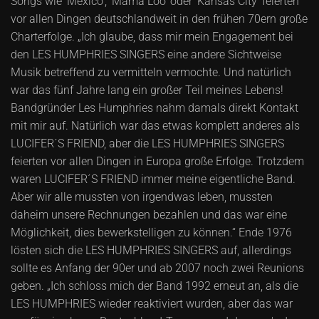
Songs wie 'Mexico', 'Mama Loo' oder 'Kansas City' feierten
vor allen Dingen deutschlandweit in den frühen 70ern große
Charterfolge. „Ich glaube, dass mir mein Engagement bei
den LES HUMPHRIES SINGERS eine andere Sichtweise
Musik betreffend zu vermitteln vermochte. Und natürlich
war das fünf Jahre lang ein großer Teil meines Lebens!
Bandgründer Les Humphries nahm damals direkt Kontakt
mit mir auf. Natürlich war das etwas komplett anderes als
LUCIFER´S FRIEND, aber die LES HUMPHRIES SINGERS
feierten vor allen Dingen in Europa große Erfolge. Trotzdem
waren LUCIFER´S FRIEND immer meine eigentliche Band.
Aber wir alle mussten von irgendwas leben, mussten
daheim unsere Rechnungen bezahlen und das war eine
Möglichkeit, dies bewerkstelligen zu können.“ Ende 1976
lösten sich die LES HUMPHRIES SINGERS auf, allerdings
sollte es Anfang der 90er und ab 2007 noch zwei Reunions
geben. „Ich schloss mich der Band 1992 erneut an, als die
LES HUMPHRIES wieder reaktiviert wurden, aber das war