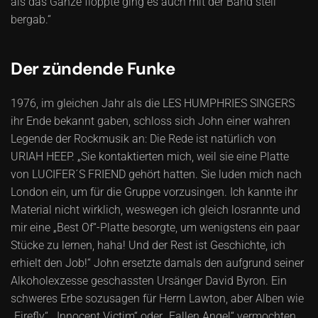
als das Ganze floppte ging es auch mit der Band steil
bergab.“
Der zündende Funke
1976, im gleichen Jahr als die LES HUMPHRIES SINGERS
ihr Ende bekannt gaben, schloss sich John einer wahren
Legende der Rockmusik an: Die Rede ist natürlich von
URIAH HEEP. „Sie kontaktierten mich, weil sie eine Platte
von LUCIFER´S FRIEND gehört hatten. Sie luden mich nach
London ein, um für die Gruppe vorzusingen. Ich kannte ihr
Material nicht wirklich, weswegen ich gleich losrannte und
mir eine „Best Of“-Platte besorgte, um wenigstens ein paar
Stücke zu lernen, haha! Und der Rest ist Geschichte, ich
erhielt den Job!“ John ersetzte damals den aufgrund seiner
Alkoholexzesse geschassten Ursänger David Byron. Ein
schweres Erbe sozusagen für Herrn Lawton, aber Alben wie
„Firefly“, „Innocent Victim“ oder „Fallen Angel“ vermochten