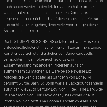
nur für eine kurze Deutschland-Tournee und das war's dann
auch schon wieder. In den letzten Jahren hat es immer
wieder mal Versuche hinsichtlich eines Comebacks
gegeben, jedoch möchte ich auf diesen speziellen Zeitraum
nun nicht näher eingehen, denn viele Erinnerungen dieser
Ära sind nicht immer die besten…“
Die LES HUMPHRIES SINGERS setzten sich aus Musikern
unterschiedlichster ethnischer Herkunft zusammen. Einige
Künstler des sich ständig drehenden Band-Karussells
vermochten in der Folge auch solo bzw. im
Zusammenhang mit anderen Projekten auf sich
aufmerksam zu machen: Da wäre beispielsweise Liz
Mitchell, die wenig später als Sängerin von Boney M
berühmt wurde, Barry St. John war als Backgroundsängerin
auf Alben wie „20th Century Boy“ von T. Rex, „The Dark Side
Of The Moon“ von Pink Floyd oder „The Golden Age Of
Rock'N'Roll von Mott The Hoople zu hören gwesen. Und