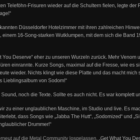
n Teleföhn-Frisuren wieder auf die Schultern fielen, legte der 
age!“
kannten Düsseldorfer Hotelzimmer mit ihren zahlreichen Hinwe
 einem 16-Song-starken Wutklumpen, mit dem sich die Band 199
hat You Deserve“ eher zu unseren Wurzeln zurück. Mehr Veno
üren einrannte. Kurze Songs, maximal auf die Fresse, wie es si
wieder. Nichts klingt wie diese Platte und das macht mich seh
es Lieblingsalbum von Sodom!“
 Sound, noch die Texte. Sollte es auch nicht. Es war komplett u
ir zu einer unglaublichen Maschine, im Studio und live. Es mac
 miterlebt, dass Songs wie „Jabba The Hutt“, „Sodomized“ und „S
nglaublicher Drummer!“
erneut auf die Metal Community losgelassen. „
Get What You De