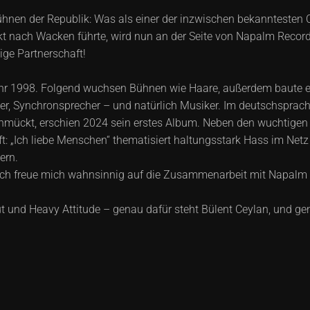
ühnen der Republik: Was als einer der inzwischen bekannteste
t nach Wacken führte, wird nun an der Seite von Napalm Records
ige Partnerschaft!
hr 1998. Folgend wuchsen Bühnen wie Haare, außerdem baute e
 Synchronsprecher – und natürlich Musiker. Im deutschsprachige
schmückt, erschien 2024 sein erstes Album. Neben den wuchtige
t: „Ich liebe Menschen“ thematisiert haltungsstark Hass im Ne
ern.
h freue mich wahnsinnig auf die Zusammenarbeit mit Napalm R
und Heavy Attitude – genau dafür steht Bülent Ceylan, und gen