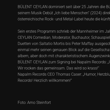
BÜLENT CEYLAN dominiert seit über 25 Jahren die B
seinem Musik-Debüt „Ich liebe Menschen“ (2024) direk
österreichische Rock- und Metal-Label heute die künft
Sein erstes Programm schrieb der Mannheimer im Ja
CEYLAN Comedian, Moderator, Buchautor, Schauspieler,
Duetten von Saltatio Mortis bis Peter Maffay ausge
einmal mehr seinen genauen Blick auf die Gesellschaf
albern, aber doch mit charakteristischem Augenzwink
BÜLENT CEYLAN zum Signing bei Napalm Records: „Ic
Wir rocken das gemeinsam. Das wird so krass!“
Napalm Records CEO Thomas Caser: „Humor, Herzblut 
Records! Herzlich willkommen!“
Foto: Arno Steinfort