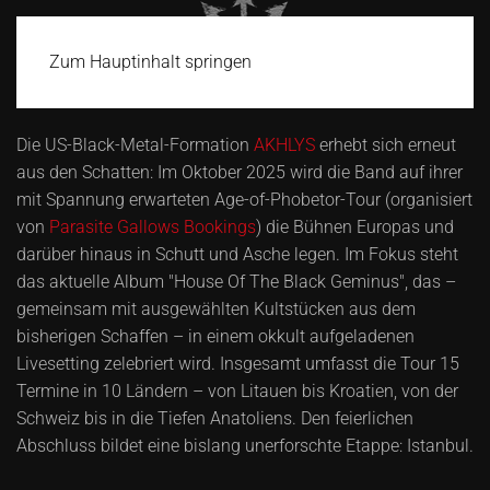
Zum Hauptinhalt springen
Die US-Black-Metal-Formation
AKHLYS
erhebt sich erneut
aus den Schatten: Im Oktober 2025 wird die Band auf ihrer
mit Spannung erwarteten Age-of-Phobetor-Tour (organisiert
von
Parasite Gallows Bookings
) die Bühnen Europas und
darüber hinaus in Schutt und Asche legen. Im Fokus steht
das aktuelle Album "House Of The Black Geminus", das –
gemeinsam mit ausgewählten Kultstücken aus dem
bisherigen Schaffen – in einem okkult aufgeladenen
Livesetting zelebriert wird. Insgesamt umfasst die Tour 15
Termine in 10 Ländern – von Litauen bis Kroatien, von der
Schweiz bis in die Tiefen Anatoliens. Den feierlichen
Abschluss bildet eine bislang unerforschte Etappe: Istanbul.