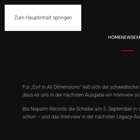
Zum Hauptinhalt springen
HOME
NEWS
EX
Für „Evil In All Dimensions“ ließ sich die schwedische 
dass es uns in der nächsten Ausgabe ein Interview sowi
Bis Napalm Records die Scheibe am 5. September in d
schon – und das Interview in der nächsten Legacy-Aus