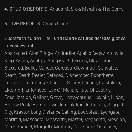
4. STUDIO-REPORTS:
Angus McSix & Myrath & The Gems
5. LIVE-REPORTS:
Chaos Unity
Zusätzlich zu den Titel- und Band-Features der CDs gibt es
Interviews mit:
Abstracted, Alter Bridge, Andradite, Apallic Decay, Archvile
King, Asaru, Asphyx, Autopsy, Bitterness, Blitz Union,
Bloodred, Bullet, Cancer, Carcass, Clawfinger, Convulse,
Death, Death Dealer, Defaced, Dismember, Doomherre,
Ectovoid, Edenbridge, Edge Of Sanity, Ellende, Epistulum,
Ektomorf, Entombed, Eye Of Melian, Fate Of Destiny,
Fossilization, Galibot, Grave, Heavysaurus, Hexjakt, Hidas,
Hollow Peak, Homegrown, Immolation, Induction, Jagged
City, Kreator, Long Distance Calling, Loudblast, Lychgate,
Martröd, Massacra, Massacre, Master, Megadeth, Messiah,
Morbid Angel, Morgoth, Mortuary, Noirsuare, Obscurity,