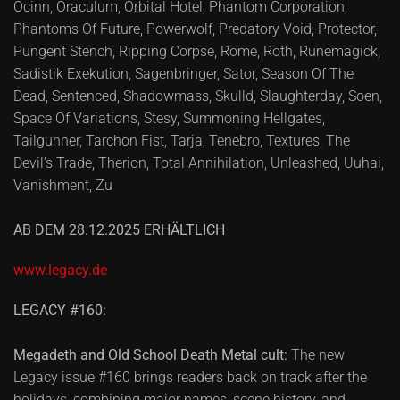
Ocinn, Oraculum, Orbital Hotel, Phantom Corporation,
Phantoms Of Future, Powerwolf, Predatory Void, Protector,
Pungent Stench, Ripping Corpse, Rome, Roth, Runemagick,
Sadistik Exekution, Sagenbringer, Sator, Season Of The
Dead, Sentenced, Shadowmass, Skulld, Slaughterday, Soen,
Space Of Variations, Stesy, Summoning Hellgates,
Tailgunner, Tarchon Fist, Tarja, Tenebro, Textures, The
Devil’s Trade, Therion, Total Annihilation, Unleashed, Uuhai,
Vanishment, Zu
AB DEM 28.12.2025 ERHÄLTLICH
www.legacy.de
LEGACY #160:
Megadeth and Old School Death Metal cult:
The new
Legacy issue #160 brings readers back on track after the
holidays, combining major names, scene history, and