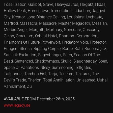
Fossilization, Galibot, Grave, Heavysaurus, Hexjakt, Hidas,
Hollow Peak, Homegrown, Immolation, Induction, Jagged
City, Kreator, Long Distance Calling, Loudblast, Lychgate,
Martröd, Massacra, Massacre, Master, Megadeth, Messiah,
Morbid Angel, Morgoth, Mortuary, Noirsuare, Obscurity,
Ocinn, Oraculum, Orbital Hotel, Phantom Corporation,
Phantoms Of Future, Powerwolf, Predatory Void, Protector,
Pungent Stench, Ripping Corpse, Rome, Roth, Runemagick,
Sadistik Exekution, Sagenbringer, Sator, Season Of The
Dead, Sentenced, Shadowmass, Skulld, Slaughterday, Soen,
Space Of Variations, Stesy, Summoning Hellgates,
Tailgunner, Tarchon Fist, Tarja, Tenebro, Textures, The
Devil’s Trade, Therion, Total Annihilation, Unleashed, Uuhai,
Vanishment, Zu
AVAILABLE FROM December 28th, 2025
www.legacy.de