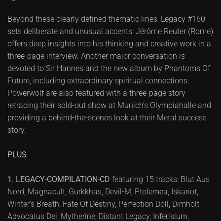
Beyond these clearly defined thematic lines, Legacy #160
sets deliberate and unusual accents: Jérôme Reuter (Rome)
offers deep insights into his thinking and creative work in a
three-page interview. Another major conversation is
devoted to Sir Hannes and the new album by Phantoms Of
Future, including extraordinary spiritual connections.
Powerwolf are also featured with a three-page story
retracing their sold-out show at Munich’s Olympiahalle and
providing a behind-the-scenes look at their Metal success
story.
PLUS
1. LEGACY-COMPILATION-CD
featuring 15 tracks: Blut Aus
Nord, Magnacult, Gurkkhas, Devil-M, Ptolemea, Iskariot,
Winter’s Breath, Fate Of Destiny, Perfection Doll, Dimholt,
Advocatus Dei, Mytherine, Distant Legacy, Inferisium,