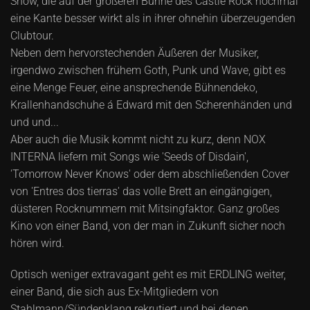
Show, die auf der größeren Bühne des Castle Rock nochmal
eine Kante besser wirkt als in ihrer ohnehin überzeugenden
Clubtour.
Neben dem hervorstechenden Äußeren der Musiker,
irgendwo zwischen frühem Goth, Punk und Wave, gibt es
eine Menge Feuer, eine ansprechende Bühnendeko,
Krallenhandschuhe á Edward mit den Scherenhänden und
und und...
Aber auch die Musik kommt nicht zu kurz, denn NOX
INTERNA liefern mit Songs wie 'Seeds of Disdain',
'Tomorrow Never Knows' oder dem abschließenden Cover
von 'Entres dos tierras' das volle Brett an eingängigen,
düsteren Rocknummern mit Mitsingfaktor. Ganz großes
Kino von einer Band, von der man in Zukunft sicher noch
hören wird.
Optisch weniger extravagant geht es mit ERDLING weiter,
einer Band, die sich aus Ex-Mitgliedern von
Stahlmann/Sündenklang rekrutiert und bei denen