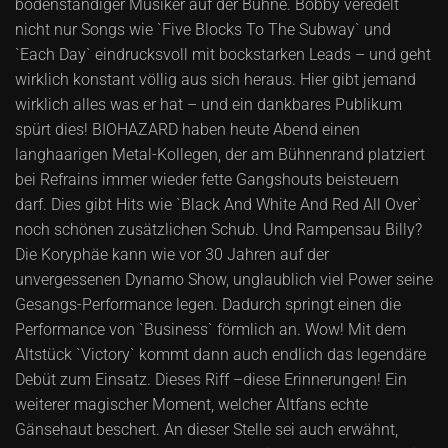
bodenständiger Musiker auf der Bühne. Bobby veredelt
nicht nur Songs wie `Five Blocks To The Subway` und
`Each Day` eindrucksvoll mit bockstarken Leads – und geht
wirklich konstant völlig aus sich heraus. Hier gibt jemand
wirklich alles was er hat – und ein dankbares Publikum
spürt dies! BIOHAZARD haben heute Abend einen
langhaarigen Metal-Kollegen, der am Bühnenrand platziert
bei Refrains immer wieder fette Gangshouts beisteuern
darf. Dies gibt Hits wie `Black And White And Red All Over`
noch schönen zusätzlichen Schub. Und Rampensau Billy?
Die Koryphäe kann wie vor 30 Jahren auf der
unvergessenen Dynamo Show, unglaublich viel Power seine
Gesangs-Performance legen. Dadurch springt einen die
Performance von `Business` förmlich an. Wow! Mit dem
Altstück `Victory` kommt dann auch endlich das legendäre
Debüt zum Einsatz. Dieses Riff –diese Erinnerungen! Ein
weiterer magischer Moment, welcher Altfans echte
Gänsehaut beschert. An dieser Stelle sei auch erwähnt,