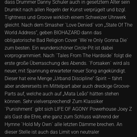
dass Drummer Danny Schuler auch in gesetztem Alter sein
Drumkit nach allen Regeln der Kunst verprügelt und bzgl.
Tightness und Groove wirklich einem Schweizer Uhrwerk
gleicht. Nach dem Smasher `Love Denied` von „State Of The
World Address”, geben BIOHAZARD dann das
obligatorische Bad Religion Cover `We`re Only Gonna Die`
zum besten. Ein wunderschöner Circle-Pit ist dabei
vorprogrammiert. Nach `Tales From The Hardside` folgt die
erste große Überraschung des Abends. `Forsaken` wird als
neuer, mit Spannung erwarteter neuer Song angekündigt.
Dieser hat eine Menge „Urband Discipline“ Spirit – fährt
aber andererseits im Mittelpart aber auch dreckige Groove-
Parts auf, welche auch auf „Mata Leão“ hätten stehen
können. Sehr vielversprechend! Zum Klassiker
`Punishment` gibt sich LIFE OF AGONY Powerhouse Joey Z
als Gast die Ehre, ehe ganz zum Schluss während der
Hymne `Hold My Own` alle letzten Dämme brechen. An
dieser Stelle ist auch das Limit von neutraler