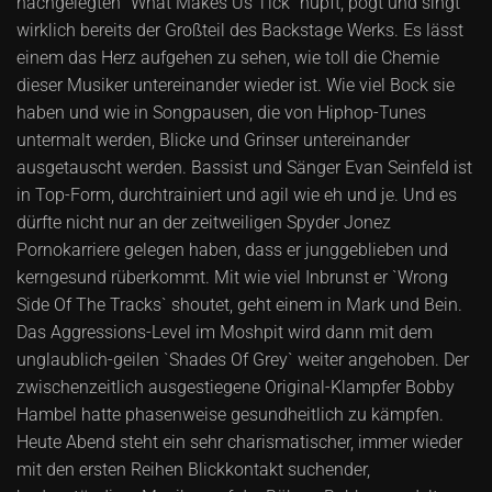
nachgelegten `What Makes Us Tick` hüpft, pogt und singt
wirklich bereits der Großteil des Backstage Werks. Es lässt
einem das Herz aufgehen zu sehen, wie toll die Chemie
dieser Musiker untereinander wieder ist. Wie viel Bock sie
haben und wie in Songpausen, die von Hiphop-Tunes
untermalt werden, Blicke und Grinser untereinander
ausgetauscht werden. Bassist und Sänger Evan Seinfeld ist
in Top-Form, durchtrainiert und agil wie eh und je. Und es
dürfte nicht nur an der zeitweiligen Spyder Jonez
Pornokarriere gelegen haben, dass er junggeblieben und
kerngesund rüberkommt. Mit wie viel Inbrunst er `Wrong
Side Of The Tracks` shoutet, geht einem in Mark und Bein.
Das Aggressions-Level im Moshpit wird dann mit dem
unglaublich-geilen `Shades Of Grey` weiter angehoben. Der
zwischenzeitlich ausgestiegene Original-Klampfer Bobby
Hambel hatte phasenweise gesundheitlich zu kämpfen.
Heute Abend steht ein sehr charismatischer, immer wieder
mit den ersten Reihen Blickkontakt suchender,