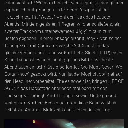
enthusiastisch! Wo man hinsieht wird gepogt, gebangt oder
euphorisch mitgesungen. In letzterer Disziplin ist der
Herzschmerz-Hit `Weeds` wohl der Peak des heutigen
Abends. Mit dem genialen `I Regret` wird anschließend ein
zweiter Track vom unterbewerteten „Ugly“ Album zum
Besten gegeben. In einer Ansage erzählt Joey Z von seiner
Touring-Zeit mit Carnivore, welche 2006 auch in das
gleiche Venue führte - und widmet Peter Steele (R.I.P) einen
Song. Da passt es auch richtig gut ins Bild, dass heute
Abend auch ein sehr lässig perfomtes Cro-Mags Cover `We
Gotta Know` gezockt wird. Nun ist der Moshpit optimal auf
den Headliner vorbereitet. Ehe es soweit ist, bringen LIFE OF
AGONY das Backstage aber noch mal eben mit den
Übersongs `Through And Through` sowie `Underground`
weiter zum Kochen. Besser hat man diese Band wirklich
selbst zur Anfangs-Blütezeit kaum sehen dürfen. Top!