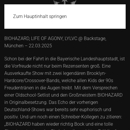
Zum Hauptinhalt springen
BIOHAZARD, LIFE OF AGONY, LYLVC @ Backstage,
München – 22.03.2025
Schon bei der Fahrt in die Bayerische Landeshauptstadt, ist
die Vorfreude nicht nur beim Rezensenten groß. Eine
Ausverkaufte Show mit zwei legendären Brooklyn-
Hardcore/Crossover-Bands, welche allen Kids der 90s
Freudentränen in die Augen treibt. Mit dem Versprechen
einer Oldschool-Setlist und den Großmeistern BIOHAZARD
in Originalbesetzung. Das Echo der vorherigen
Deutschland-Shows war bereits sehr euphorisch und
positiv. Und um noch einen Schreiber-Kollegen zu zitieren:
„BIOHAZARD haben wieder richtig Bock und eine tolle