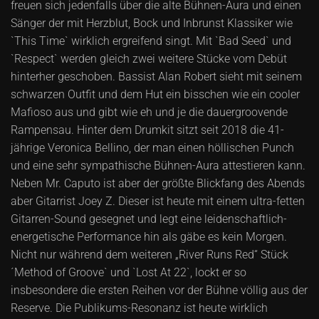
freuen sich jedenfalls über die alte Bühnen-Aura und einen
Sänger der mit Herzblut, Bock und Inbrunst Klassiker wie
`This Time` wirklich ergreifend singt. Mit `Bad Seed` und
`Respect` werden gleich zwei weitere Stücke vom Debüt
hinterher geschoben. Bassist Alan Robert sieht mit seinem
schwarzen Outfit und dem Hut ein bisschen wie ein cooler
Mafioso aus und gibt wie eh und je die dauergroovende
Rampensau. Hinter dem Drumkit sitzt seit 2018 die 41-
jährige Veronica Bellino, der man einen höllischen Punch
und eine sehr sympathische Bühnen-Aura attestieren kann.
Neben Mr. Caputo ist aber der größte Blickfang des Abends
aber Gitarrist Joey Z. Dieser ist heute mit einem ultra-fetten
Gitarren-Sound gesegnet und legt eine leidenschaftlich-
energetische Performance hin als gäbe es kein Morgen.
Nicht nur während dem weiteren „River Runs Red“ Stück
´Method of Groove` und `Lost At 22`, lockt er so
insbesondere die ersten Reihen vor der Bühne völlig aus der
Reserve. Die Publikums-Resonanz ist heute wirklich