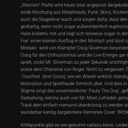
„Warriors“ Platte wird heute total angepisst dargebo
wilde Mischung aus Metalheads, Punk, Skins, Rocker
auch die Stagediver wach und sorgen dafür, dass den 
großartig, wenn nicht sogar außerordentlich euphorisc
Halle kollektiv mit und liegt sich teilweise sogar in
Foe` einen kleinen Ausflug in den Moshpit und lässt 
Mistake` wird von Klampfer Craig Silverman besonder
Craig für den Enthusiasmus und die Live-Energie gar 
spielt, zockt Mr. Silverman zu jeder Sekunde arschtig
sowie dem Charisma von Roger. Nicht zu vergessen Ti
`Crucified` (Iron Cross), wie ein Wiesel wirklich st
Motivation und Spielfreude förmlich über. Und dies i
Stigma singt das unvermeidliche `Pauly The Dog`, gefo
Darbietung, welche auch von Mr. Miret zufrieden grin
Track dem einfach niemand überdrüssig zu werden sche
wunderbar kantig dargebotene Ramones-Cover `Blitzk
Kritikpunkte gibt es wie gewohnt nahezu keine. Leid