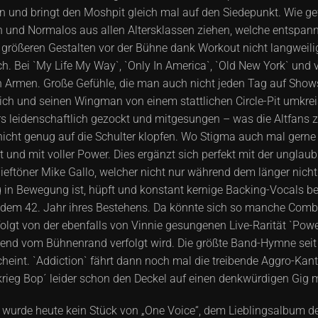
ten und bringt den Moshpit gleich mal auf den Siedepunkt. Wie g
n und Normalos aus allen Altersklassen ziehen, welche entspan
größeren Gestalten vor der Bühne dank Workout nicht langweilig 
h. Bei `My Life My Way`, `Only In America`, `Old New York` und v
 den Armen. Große Gefühle, die man auch nicht jeden Tag auf Shows
sich und seinen Wingman von einem stattlichen Circle-Pit umkre
s leidenschaftlich gezockt und mitgesungen – was die Altfans 
nicht genug auf die Schulter klopfen. Wo Stigma auch mal gerne
ht und mit voller Power. Dies ergänzt sich perfekt mit der ungla
eftöner Mike Gallo, welcher nicht nur während dem länger nicht
ändig in Bewegung ist, hüpft und konstant kernige Backing-Vocals
n dem 42. Jahr ihres Bestehens. Da könnte sich so manche Combo
lgt von der ebenfalls von Vinnie gesungenen Live-Rarität `Power`
send vom Bühnenrand verfolgt wird. Die größte Band-Hymne seit d
int. `Addiction` fährt dann noch mal die treibende Aggro-Kante 
rieg Bop´ leider schon den Deckel auf einen denkwürdigen Gig 
er wurde heute kein Stück von „One Voice“, dem Lieblingsalbum 