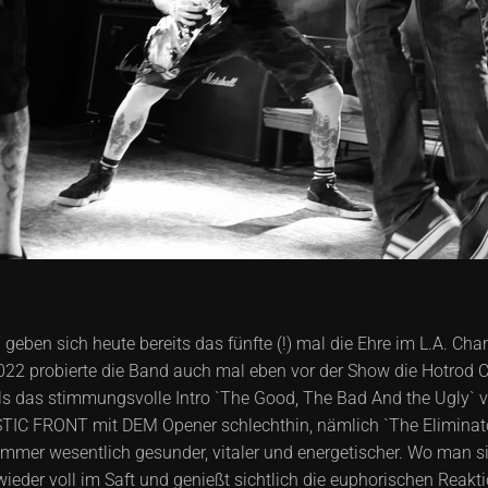
en sich heute bereits das fünfte (!) mal die Ehre im L.A. Cha
022 probierte die Band auch mal eben vor der Show die Hotrod Ca
, als das stimmungsvolle Intro `The Good, The Bad And the Ugly
TIC FRONT mit DEM Opener schlechthin, nämlich `The Eliminator`
mmer wesentlich gesunder, vitaler und energetischer. Wo man si
ieder voll im Saft und genießt sichtlich die euphorischen Reakt