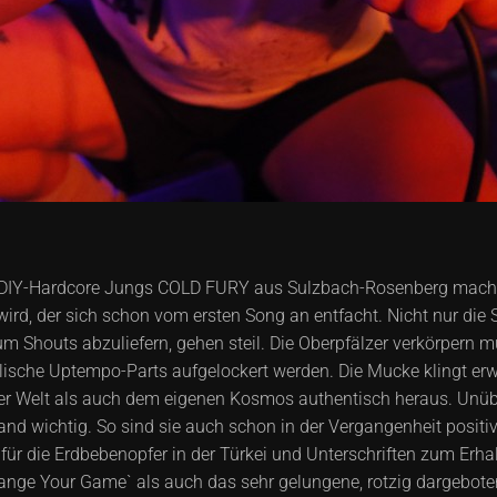
en DIY-Hardcore Jungs COLD FURY aus Sulzbach-Rosenberg mac
wird, der sich schon vom ersten Song an entfacht. Nicht nur die 
Shouts abzuliefern, gehen steil. Die Oberpfälzer verkörpern m
lische Uptempo-Parts aufgelockert werden. Die Mucke klingt er
 der Welt als auch dem eigenen Kosmos authentisch heraus. Unüb
d wichtig. So sind sie auch schon in der Vergangenheit positiv
ür die Erdbebenopfer in der Türkei und Unterschriften zum Er
ange Your Game` als auch das sehr gelungene, rotzig dargebot