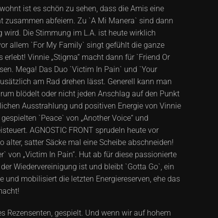
ewohnt ist es schön zu sehen, dass die Amis eine
nt zusammen abfeiern. Zu `A Mi Manera` sind dann
wird. Die Stimmung im L.A. ist heute wirklich
or allem `For My Family` singt gefühlt die ganze
 erlebt! Vinnie „Stigma“ macht dann für `Friend Or
isen. Mega! Das Duo `Victim In Pain` und `Your
zusätzlich am Rad drehen lässt. Generell kann man
 rum blödelt oder nicht jeden Anschlag auf den Punkt
ublichen Ausstrahlung und positiven Energie von Vinnie
 gespielten `Peace` von „Another Voice“ und
 beisteuert. AGNOSTIC FRONT sprudeln heute vor
 alter, satter Säcke mal eine Scheibe abschneiden!
 von „Victim In Pain“. Hut ab für diese passionierte
er Wiedervereinigung ist und bleibt `Gotta Go`, ein
und mobilisiert die letzten Energiereserven, ehe das
macht!
des Rezensenten, gespielt. Und wenn wir auf hohem