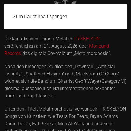
Zum Hauptinhalt springen
Die kanadischen Thrash-Metaller
TRISKELYON
veröffentlichen am 21. August 2026 über
Moribund
Records
das digitale Coveralbum „Metalmorphosis“.
Nach den bisherigen Studioalben „Downfall“, „Artificial
Insanity“, „Shattered Elysium“ und „Maelstrom Of Chaos“
widmet sich die Band um Gitarrist Geoff Waye (Category VI)
diesmal ausschließlich Neuinterpretationen bekannter
Rock- und Pop-Klassiker.
Unter dem Titel „Metalmorphosis“ verwandeln TRISKELYON
Songs von Künstlern wie Tears For Fears, Bryan Adams,
Duran Duran, Pat Benetar, Men At Work und andere in
kraftvolle Heavy-, Thrash- und Speed-Metal-Versionen.