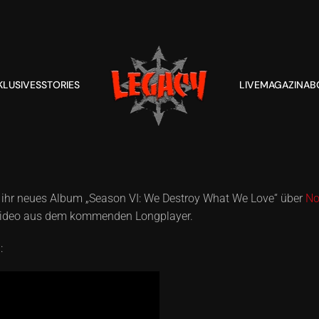
KLUSIVES
STORIES
LIVE
MAGAZIN
AB
 ihr neues Album „Season VI: We Destroy What We Love“ über
No
mt Video aus dem kommenden Longplayer.
: