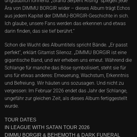
unglaublich lohnend. „Grand Serpent Rising“ spiegelt jede
Ära von DIMMU BORGIR wider – dieses Album trägt Echos
aus jedem Kapitel der DIMMU-BORGIR-Geschichte in sich.
Ich glaube, unsere Fans werden das erkennen und etwas
darin finden, das sie tief berührt.“
Schon die Wucht des Albumtitels spricht Bände. „Er passt
perfekt“, erklärt Gitarrist Silenoz. „DIMMU BORGIR ist eine
gigantische Band, und wir erheben uns erneut. Während die
Schlange für manche das Böse symbolisiert, steht sie für
uns für etwas anderes: Erneuerung, Wachstum, Erkenntnis
und Befreiung. Wir häuten uns sozusagen. Und nicht zu
vergessen: Im Februar 2026 endet das Jahr der Schlange,
ungefähr zur gleichen Zeit, als dieses Album fertiggestellt
wurde.
TOUR DATES
IN LEAGUE WITH SATAN TOUR 2026
DIMMU BORGIR & BEHEMOTH & DARK FUNERAL