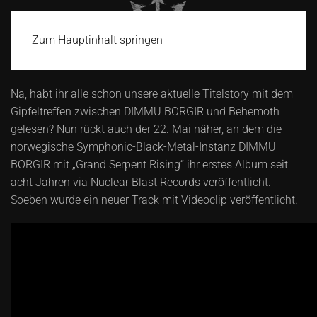
Zum Hauptinhalt springen
Na, habt ihr alle schon unsere aktuelle Titelstory mit dem
Gipfeltreffen zwischen DIMMU BORGIR und Behemoth
gelesen? Nun rückt auch der 22. Mai näher, an dem die
norwegische Symphonic-Black-Metal-Instanz DIMMU
BORGIR mit „Grand Serpent Rising“ ihr erstes Album seit
acht Jahren via Nuclear Blast Records veröffentlicht.
Soeben wurde ein neuer Track mit Videoclip veröffentlicht.