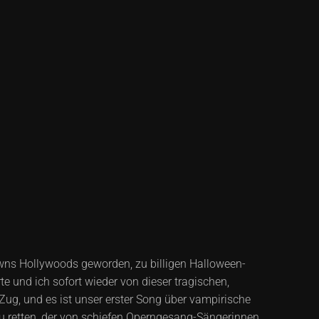
owns Hollywoods geworden, zu billigen Halloween-
 und ich sofort wieder von dieser tragischen,
 Zug, und es ist unser erster Song über vampirische
u retten, der von schiefen Operngesang-Sängerinnen,