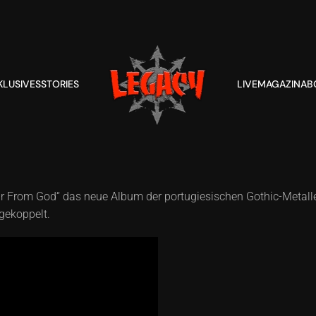
KLUSIVES
STORIES
LIVE
MAGAZIN
AB
ar From God“ das neue Album der portugiesischen Gothic-Meta
gekoppelt.