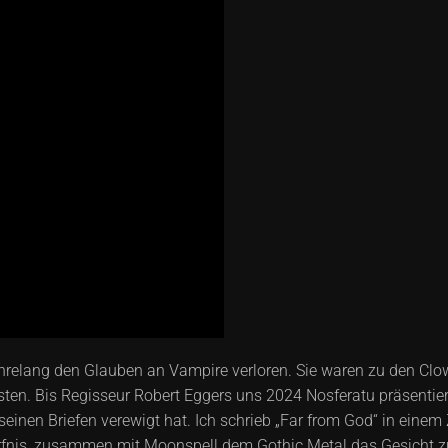
ahrelang den Glauben an Vampire verloren. Sie waren zu den Cl
en. Bis Regisseur Robert Eggers uns 2024 Nosferatu präsentierte
seinen Briefen verewigt hat. Ich schrieb „Far from God“ in einem
dürfnis, zusammen mit Moonspell dem Gothic Metal das Gesicht z