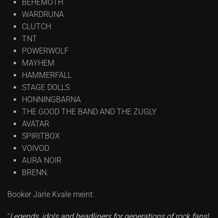
BEHEMOTH
WARDRUNA
CLUTCH
TNT
POWERWOLF
MAYHEM
HAMMERFALL
STAGE DOLLS
HONNINGBARNA
THE GOOD THE BAND AND THE ZUGLY
AVATAR
SPIRITBOX
VOIVOD
AURA NOIR
BRENN.
Booker Jarle Kvale meint:
"
Legends, idols and headliners for generations of rock fans!