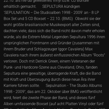
22.10. als nie da gewesenes Vinyl bzw. CD Bundle
erhältlich gemacht. SEPULTURA kündigen
'SEPULNATION – Die Studioalben 1998 - 2009' an - 8 LP
Box Set und 5 CD Boxset – 22.10. (BMG) Obwohl sie der
wohl größte brasilianische Musikexport aller Zeiten sind,
dachten viele, dass sich die Band nicht davon mehr erholen
würde, als die Extrem-Metal-Legenden Sepultura 1996 ihren
ursprünglichen Frontmann und Gründer (zusammen mit
ihrem Bruder und Schlagzeuger Iggor Cavalera) Max
Cavalera nach ihrem äußerst einflussreichen Album "Roots"
verloren. Doch mit Derrick Green, einem Veteranen der
Punk- und Hardcore-Szene aus Cleveland, Ohio, fanden
Sepultura eine gewaltige, überragende Kraft, die die Band
mit Kraft und Überzeugung durch diese neue Ära ihrer
Karriere führen sollte. Sepulnation - The Studio Albums
1998 - 2009", das am 22. Oktober über BMG veröffentlicht
wird, feiert die zweite Phase der Band, und dieses fünf
Alben umfassende Boxset (auf acht Platten Vinyl oder fünf