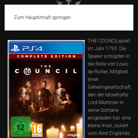
Zum Hauptinhalt springen
THE COUNCILspielt
im Jahr 1793. Die
Spieler schlüpfen in
die Rolle von Louis
de Richet, Mitglied
einer
Geheimgesellschaft,
den der rätselhafte
Lord Mortimer in
seine Domäne
eingeladen hat: eine
kleine Insel, isoliert
vom Rest Englands.